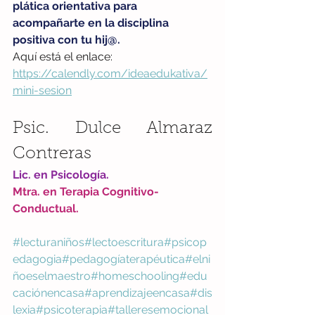
plática orientativa para 
acompañarte en la disciplina 
positiva con tu hij@. 
Aquí está el enlace: 
https://calendly.com/ideaedukativa/
mini-sesion
Psic. Dulce Almaraz 
Contreras
Lic. en Psicología. 
Mtra. en Terapia Cognitivo-
Conductual.
#lecturaniños
#lectoescritura
#psicop
edagogia
#pedagogíaterapéutica
#elni
ñoeselmaestro
#homeschooling
#edu
caciónencasa
#aprendizajeencasa
#dis
lexia
#psicoterapia
#talleresemocional