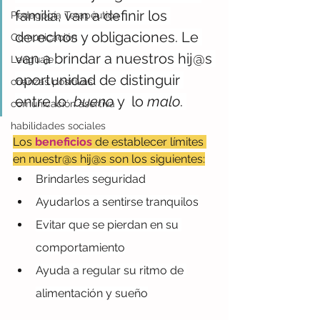
familia, van a definir los 
Pedagogía Terapéutica
derechos y obligaciones. Le 
Comunicación
van a brindar a nuestros hij@s 
Lenguaje
oportunidad de distinguir 
crianzas positivas
entre lo  
bueno 
y  lo 
malo
. 
comunicación asertiva
habilidades sociales
Los 
beneficios 
de establecer límites 
en nuestr@s hij@s son los siguientes:
Brindarles seguridad
Ayudarlos a sentirse tranquilos
Evitar que se pierdan en su 
comportamiento
Ayuda a regular su ritmo de 
alimentación y sueño