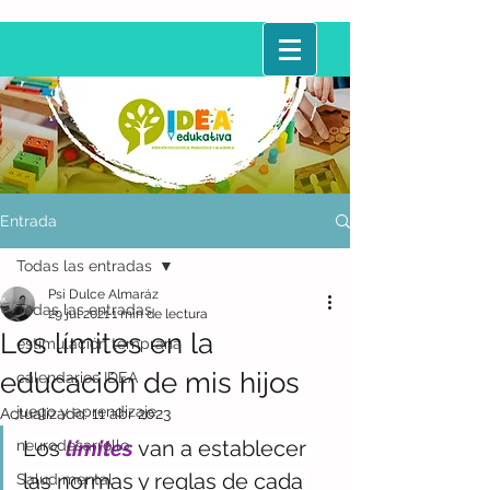
Entrada
Todas las entradas
Psi Dulce Almaráz
Todas las entradas
29 jul 2021
1 min de lectura
Los límites en la
estimulación temprana
educación de mis hijos
calendarios IDEA
juego y aprendizaje
Actualizado:
11 abr 2023
Los 
límites
van a establecer 
neurodesarrollo
las normas y reglas de cada 
Salud mental