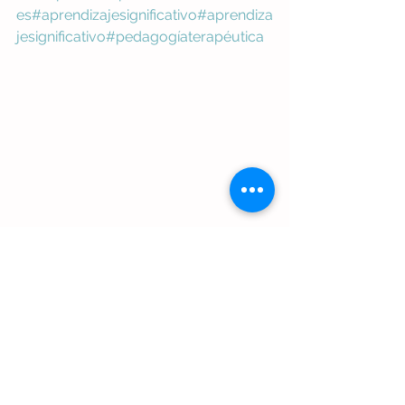
es
#aprendizajesignificativo
#aprendiza
jesignificativo
#pedagogíaterapéutica
aprendizaje emocional
hijos
acompañamiento emocional
familia
crianza
aprendizaje
edukativamente