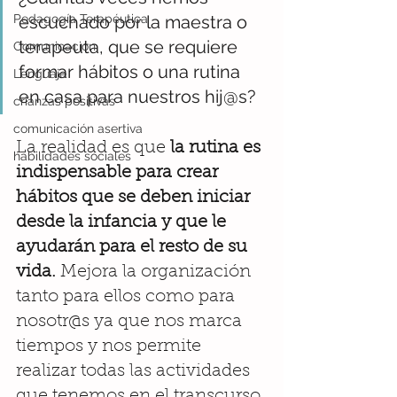
Pedagogía Terapéutica
escuchado por la maestra o 
terapeuta, que se requiere 
Comunicación
formar hábitos o una rutina 
Lenguaje
en casa para nuestros hij@s?
crianzas positivas
comunicación asertiva
La realidad es que 
la rutina es 
habilidades sociales
indispensable para crear 
hábitos que se deben iniciar 
desde la infancia y que le 
ayudarán para el resto de su 
vida.
 Mejora la organización 
tanto para ellos como para 
nosotr@s ya que nos marca 
tiempos y nos permite 
realizar todas las actividades 
que tenemos en el transcurso 