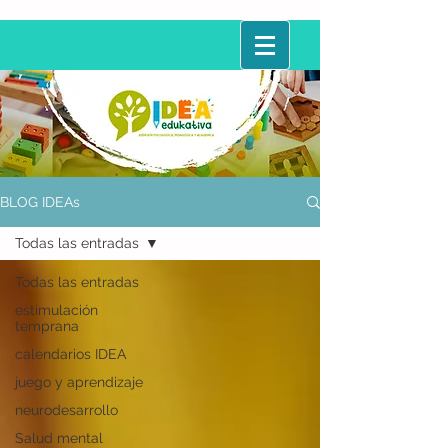
BLOG IDEAs
Todas las entradas
Todas las entradas
estimulación
temprana
calendarios IDEA
juego y aprendizaje
neurodesarrollo
Salud mental