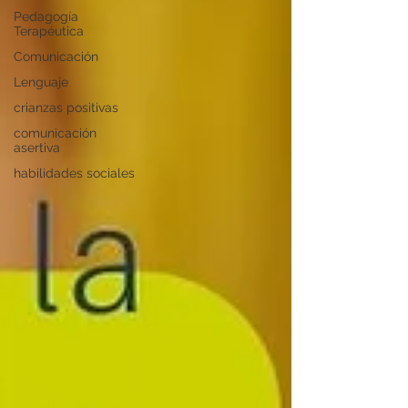
Pedagogía
Terapéutica
Comunicación
Lenguaje
crianzas positivas
comunicación
asertiva
habilidades sociales