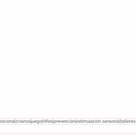
mocional
crianza
juego
niños
prevención
estimulación sensorial
talleres