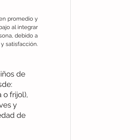
nen promedio y 
jo al integrar 
rsona, debido a 
y satisfacción. 
niños de 
sde: 
 frijol), 
ves y 
iedad de 