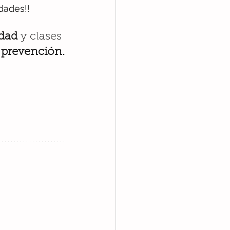
dades!!
dad 
y 
clases 
 prevención.