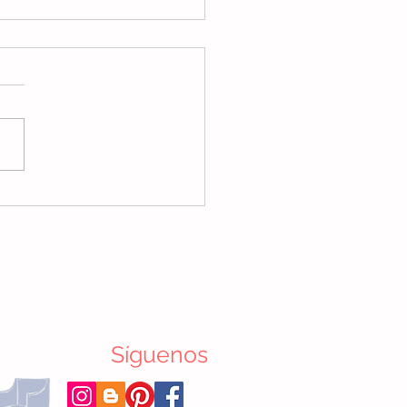
 es la plasticidad
bral y para qué sirve en
eurodesarrollo de mí
é?
Síguenos