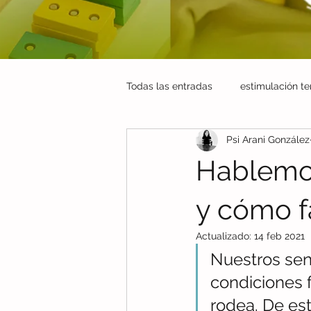
Todas las entradas
estimulación t
Psi Arani González
Salud mental
Pedagogía Ter
Hablemos
comunicación asertiva
habili
y cómo f
Actualizado:
14 feb 2021
Nuestros sen
condiciones 
rodea. De est