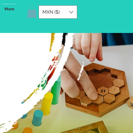
More
MXN ($)