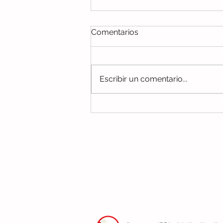
Comentarios
Escribir un comentario...
Diferencia entre Lenguaje,
Lengua y Habla: ¿Por qué
es Importante Saber la
Diferencia?