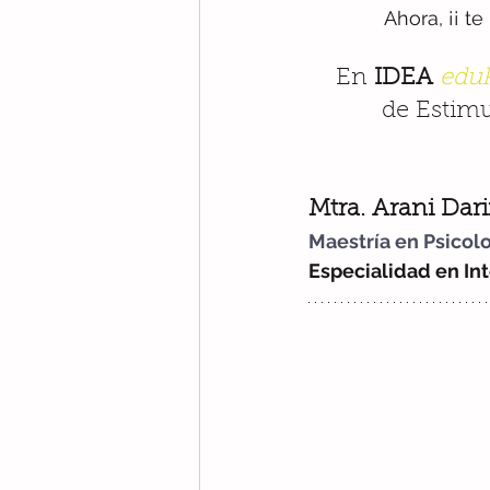
Ahora, ¡¡ t
En 
IDEA 
eduk
de Estim
Mtra. Arani Dar
Maestría en Psicol
Especialidad en Int