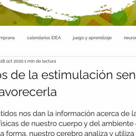
emprana
calendarios IDEA
juego y aprendizaje
neuro
28 oct 2020
1 min de lectura
apéutica
Comunicación
Lenguaje
crianzas positivas
 de la estimulación sen
dades sociales
avorecerla
tidos nos dan la información acerca de l
físicas de nuestro cuerpo y del ambiente
a forma, nuestro cerebro analiza y utiliza