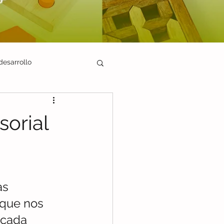
desarrollo
sorial
as 
 que nos 
 cada 