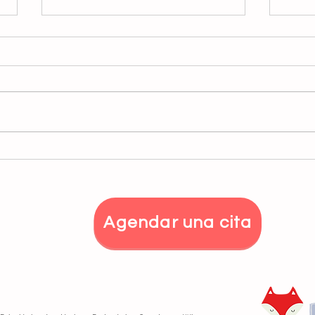
LA IMPORTANCIA de la
¿Qué
SOCIALIZACIÓN
cere
el n
beb
Agendar una cita